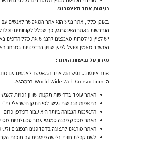
נגישות אתר האינטרנט:
באופן כללי, אתר נגיש הוא אתר המאפשר לאנשים עם מ
הנדרשות באתר האינטרנט, כך שכלל לקוחותינו יוכלו ליה
יש לציין כי למרות מאמצינו להנגיש את כלל הדפים בא
המשרד מאמין ופועל למען שוויון הזדמנויות במרחב האי
מידע על נגישות האתר:
אתר אינטרנט נגיש הוא אתר המאפשר לאנשים עם מוגבל
ה ,World Wide Web Consortium-ברמהAA.
האתר עומד בדרישות תקנות שוויון זכויות לאנשים 
התאמות הנגישות נעשו לפי התקן הישראלי (ת"י 5568) לנגישות תכנים באינטרנט, ברמת AA ולפי מסמך0 הבינלאומי.
התאימות הגבוהה ביותר היא עבור דפדפן כרום.
האתר מספק מבנה סמנטי עבור טכנולוגיות מסייעות ותמיכה בד
האתר מותאם לתצוגה בדפדפנים הנפוצים ולשימוש
לשם קבלת חווית גלישה מיטבית עם תוכנת הקראת מסך, אנ