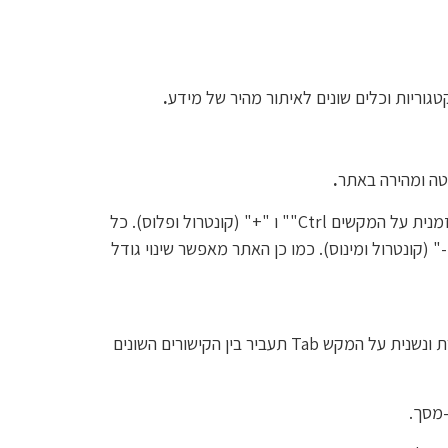
גוריות וכלים שונים לאיתור מהיר של מידע
.
טה ומהירה באתר
.
גולשים המתקשים בראייה ומעוניינים להגדיל את התצוגה באתר יכולים לעשות זאת ע"י לחיצה בו זמנית על המקשים Ctrl"" ו "+" (קונטרול ופלוס). כל
קשים האלו תגדיל את התצוגה ב-10%. כדי להקטין את התצוגה יש ללחוץ בו זמנית על המקשים Ctrl"" ו "-" (קונטרול ומינוס). כמו כן האתר מאפשר שינוי גודל
מקלדת – גולשים המתקשים בהפעלת עכבר יכולים לגלוש באתר באמצעות מקלדת. לחיצה חוזרת ונשנית על המקש Tab תעביר בין הקישורים השונים
-מסך.