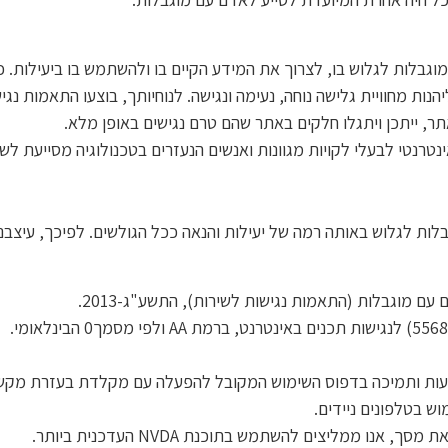
וגבלות לגלוש בו, לצרוך את המידע הקיים בו ולהשתמש בו ביעילות.
נות מחוויית גלישה נוחה, נעימה ונגישה. לנוחיותך, בוצעו התאמות נג
תר, ייתכן ויתגלו חלקים באתר שהם טרם נגישים באופן מלא.
נטרנטי לבעלי לקויות מגוונות ואנשים הנעזרים בטכנולוגיה מסייעת ל
ות לגלוש באותה רמה של יעילות והנאה ככל הגולשים. לפיכך, עיצבנ
עם מוגבלות (התאמות נגישות לשירות), התשע"ג-2013.
פוס השימוש המקובל להפעלה עם מקלדת בעזרת מקשי החיצים, Enter ו-Esc ליציאה מתפריט
 בטלפונים ניידים.
ו ממליצים להשתמש בתוכנת NVDA העדכנית ביותר.