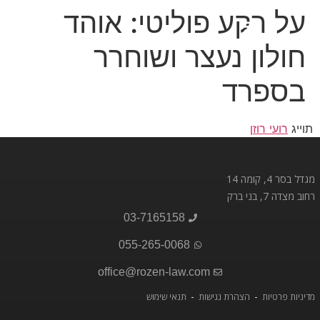
על רקע פוליטי: אוהד
חולון נעצר ושוחרר
בספרד
תוייג
רועי רוזן
מגדל בסר 4, קומה 14
רחוב מצדה 7, בני ברק
03-7165158
055-265-0068
office@rozen-law.com
מדיניות פרטיות
הצהרת נגישות
תנאי שימוש